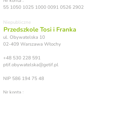
Nr konta :
55 1050 1025 1000
0091 0526 2902
Niepubliczne
Przedszkole Tosi i Franka
ul. Obywatelska 10
02-409 Warszawa Włochy
+48 530 228 591
ptif.obywatelska@getif.pl
NIP
586 194 75 48
Nr konta :
18 1050 1924 1000
0091 1299 3341
Niepubliczne
ul. Hynka 4a (wjazd od ul. Węgorzewskiej)
02-149 Warszawa Okęcie