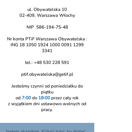
ul. Obywatelska 10
02-409, Warszawa Włochy
NIP
586-194-75-48
Nr konta PTiF Warszawa Obywatelska :
ING
18 1050 1924 1000
0091 1299
3341
tel.:
+48 530 228 591
ptif.obywatelska@getif.pl
Jesteśmy czynni od poniedziałku do
piątku
od
7:00
do
18:00
przez cały rok
z wyjątkiem dni ustawowo wolnych od
pracy.
Jestem akapitem. Kliknij tutaj, by dodać