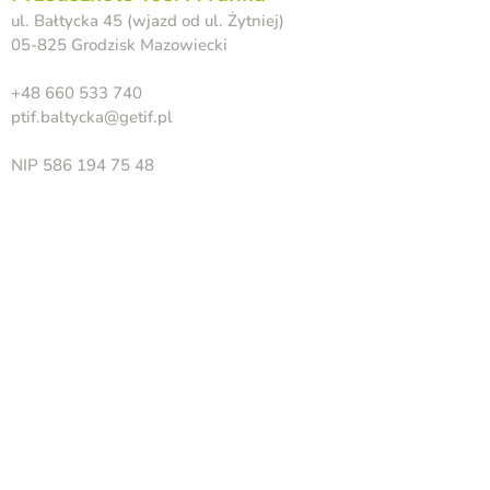
ul. Bałtycka 45 (wjazd od ul. Żytniej)
05-825 Grodzisk Mazowiecki
+48 660 533 740
ptif.baltycka@getif.pl
NIP
586 194 75 48
Nr konta :
55 1050 1025 1000
0091 0526 2902
Niepubliczne
Przedszkole Tosi i Franka
ul. Obywatelska 10
02-409 Warszawa Włochy
+48 530 228 591
ptif.obywatelska@getif.pl
NIP
586 194 75 48