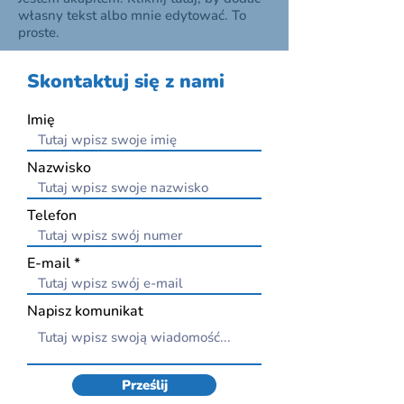
własny tekst albo mnie edytować. To
proste.
Skontaktuj się z nami
Imię
Nazwisko
Telefon
E-mail
Napisz komunikat
Prześlij